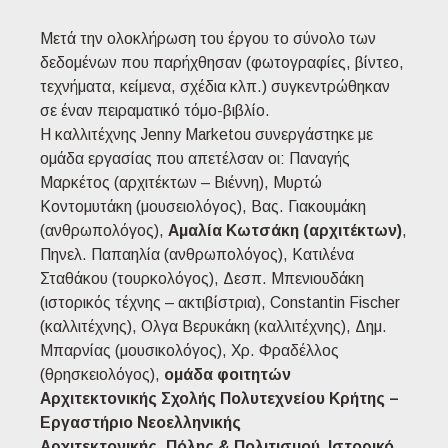
Μετά την ολοκλήρωση του έργου το σύνολο των
δεδομένων που παρήχθησαν (φωτογραφίες, βίντεο,
τεχνήματα, κείμενα, σχέδια κλπ.) συγκεντρώθηκαν
σε έναν πειραματικό τόμο-βιβλίο.
Η καλλιτέχνης Jenny Marketou συνεργάστηκε με
ομάδα εργασίας που απετέλσαν οι: Παναγής
Μαρκέτος (αρχιτέκτων – Βιέννη), Μυρτώ
Κοντομυτάκη (μουσειολόγος), Βας. Γιακουμάκη
(ανθρωπολόγος),
Αμαλία Κωτσάκη (αρχιτέκτων)
,
Πηνελ. Παπαηλία (ανθρωπολόγος), Κατιλένα
Σταθάκου (τουρκολόγος), Δεσπ. Μπενιουδάκη
(ιστορικός τέχνης – ακτιβίστρια), Constantin Fischer
(καλλιτέχνης), Ολγα Βερυκάκη (καλλιτέχνης), Δημ.
Μπαρνίας (μουσικολόγος), Χρ. Φραδέλλος
(θρησκειολόγος),
ομάδα φοιτητών
Αρχιτεκτονικής Σχολής Πολυτεχνείου Κρήτης –
Εργαστήριο Νεοελληνικής
Αρχιτεκτονικής_Πόλης & Πολιτισμού, Ιστορικό