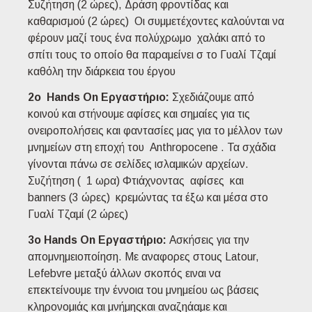
Συζήτηση (2 ώρες), Δράση φροντίδας και
καθαρισμού (2 ώρες) Οι συμμετέχοντες καλούνται να
φέρουν μαζί τους ένα πολύχρωμο χαλάκι από το
σπίτι τους το οποίο θα παραμείνει σ το Γυαλί Τζαμί
καθόλη την διάρκεια του έργου
2ο Hands On Εργαστήριo:
Σχεδιάζουμε από
κοινού και στήνουμε αφίσες και σημαίες για τις
ονειροπολήσεις και φαντασίες μας για το μέλλον των
μνημείων στη εποχή του Anthropocene . Τα σχάδια
γίνονται πάνω σε σελίδες ισλαμικών αρχείων.
Συζήτηση ( 1 ωρα) Φτιάχνοντας αφίσες και
banners (3 ώρες) κρεμώντας τα έξω και μέσα στο
Γυαλί Τζαμί (2 ώρες)
3ο Hands On Εργαστήριo:
Ασκήσεις για την
απομνημειοποίηση. Με αναφορες στοuς Latour,
Lefebvre μεταξύ άλλων σκοπός ειναι να
επεκτείνουμε την έννοια τοu μνημείου ως βάσεις
κληρονομιάς και μνήμηςκαι αναζηάαμε και