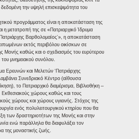
ε δεδομένη την υψηλή επισκεψιμότητα του
νητικού προγράμματος είναι η αποκατάσταση της
αι η μετατροπή της σε «Πατριαρχικό Ίδρυμα
Πατριάρχης Βαρθολομαίος’», η αποκατάσταση
ειπωμένων εκτός περιβόλου οικίσκων σε
ης Μονής καθώς και ο σχεδιασμός του ευρύτερου
 του μνημειακού συνόλου.
μα Ερευνών και Μελετών ‘Πατριάρχης
αμβάνει Συνεδριακό Κέντρο (αίθουσα
ίκηση), το Πατριαρχικό διαμέρισμα, Βιβλιοθήκη –
, Εκθεσιακούς χώρους καθώς και τους
κούς χώρους και χώρους υγιεινής. Στόχος της
ιουργία ενός πολυλειτουργικού κτηρίου που θα
ξη των δραστηριοτήτων της Μονής και στην
νωνία ενώ παράλληλα θα διαφυλάξει τον
α της μοναστικής ζωής.