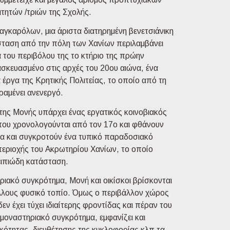
ιτητών /τριών της Σχολής.
αγκαρόλων, μια άριστα διατηρημένη βενετσιάνικη
σταση από την πόλη των Χανίων περιλαμβάνει
 του περιβόλου της το κτήριο της πρώην
ασκευασμένο στις αρχές του 20ου αιώνα, ένα
 έργα της Κρητικής Πολιτείας, το οποίο από τη
ραμένει ανενεργό.
της Μονής υπάρχει ένας εργατικός κοινοβιακός
 που χρονολογούνται από τον 17ο και φθάνουν
ώνα και συγκροτούν ένα τυπικό παραδοσιακό
 περιοχής του Ακρωτηρίου Χανίων, το οποίο
ειπιώδη κατάσταση.
ιακό συγκρότημα, Μονή και οικίσκοι βρίσκονται
άλλους φυσικό τοπίο. Όμως ο περιβάλλον χώρος
εν έχει τύχει ιδιαίτερης φροντίδας και πέραν του
ο μοναστηριακό συγκρότημα, εμφανίζει και
κότητας, διευθέτησης της κυκλοφορίας κλπ τα