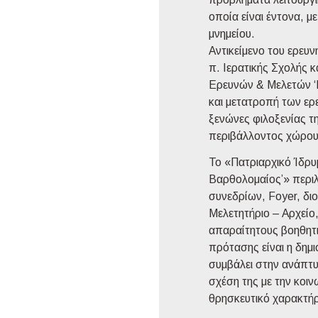
οποία είναι έντονα, μ
μνημείου.
Αντικείμενο του ερευ
π. Ιερατικής Σχολής κ
Ερευνών & Μελετών ‘
και μετατροπή των ερ
ξενώνες φιλοξενίας τ
περιβάλλοντος χώρου
Το «Πατριαρχικό Ίδρυ
Βαρθολομαίος’» περιλ
συνεδρίων, Foyer, διο
Μελετητήριο – Αρχείο
απαραίτητους βοηθητι
πρότασης είναι η δημ
συμβάλει στην ανάπτυ
σχέση της με την κοι
θρησκευτικό χαρακτήρ