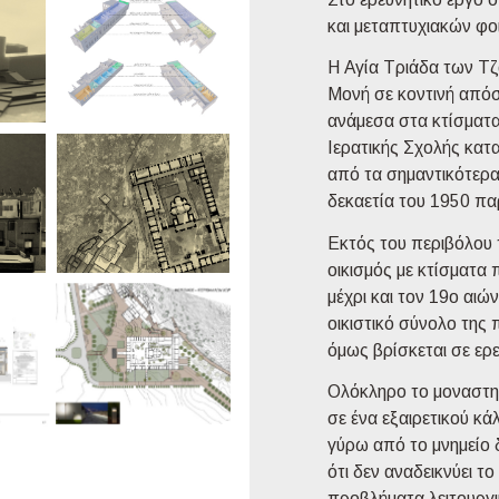
και μεταπτυχιακών φο
Η Αγία Τριάδα των Τζ
Μονή σε κοντινή από
ανάμεσα στα κτίσματα
Ιερατικής Σχολής κατ
από τα σημαντικότερα
δεκαετία του 1950 πα
Εκτός του περιβόλου 
οικισμός με κτίσματα
μέχρι και τον 19ο αι
οικιστικό σύνολο της
όμως βρίσκεται σε ερ
Ολόκληρο το μοναστηρ
σε ένα εξαιρετικού κ
γύρω από το μνημείο δ
ότι δεν αναδεικνύει τ
προβλήματα λειτουργι